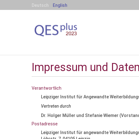
Deutsch
English
S
e
k
t
Impressum und Daten
i
o
n
e
Verantwortlich
n
Leipziger Institut für Angewandte Weiterbildung
Vertreten durch
Dr. Holger Müller und Stefanie Wiemer (Vorstan
Postadresse
Leipziger Institut für angewandte Weiterbildung
Löhrstr. 7, 04105 Leipzig