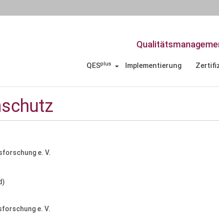
Qualitätsmanagemen
plus
QES
Implementierung
Zertifi
schutz
sforschung e. V.
d)
sforschung e. V.