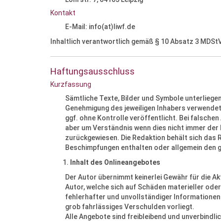
Kontakt
E-Mail: info(at)liwf.de
Inhaltlich verantwortlich gemäß § 10 Absatz 3 MDSt
Haftungsausschluss
Kurzfassung
Sämtliche Texte, Bilder und Symbole unterliege
Genehmigung des jeweiligen Inhabers verwendet 
ggf. ohne Kontrolle veröffentlicht. Bei falschen
aber um Verständnis wenn dies nicht immer der F
zurückgewiesen. Die Redaktion behält sich das R
Beschimpfungen enthalten oder allgemein den gut
Inhalt des Onlineangebotes
Der Autor übernimmt keinerlei Gewähr für die Ak
Autor, welche sich auf Schäden materieller ode
fehlerhafter und unvollständiger Informationen
grob fahrlässiges Verschulden vorliegt.
Alle Angebote sind freibleibend und unverbindl