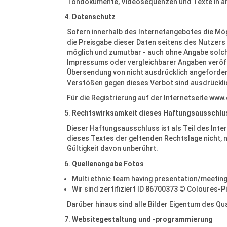
Tondokumente, Videosequenzen und Texte in and
Datenschutz
Sofern innerhalb des Internetangebotes die Mög
die Preisgabe dieser Daten seitens des Nutzers 
möglich und zumutbar - auch ohne Angabe solch
Impressums oder vergleichbarer Angaben veröff
Übersendung von nicht ausdrücklich angefordert
Verstößen gegen dieses Verbot sind ausdrückli
Für die Registrierung auf der Internetseite www
Rechtswirksamkeit dieses Haftungsausschlu
Dieser Haftungsausschluss ist als Teil des Int
dieses Textes der geltenden Rechtslage nicht, ni
Gültigkeit davon unberührt.
Quellenangabe Fotos
Multi ethnic team having presentation/meeting
Wir sind zertifiziert ID 86700373 © Coloures-P
Darüber hinaus sind alle Bilder Eigentum des Qual
Websitegestaltung und -programmierung