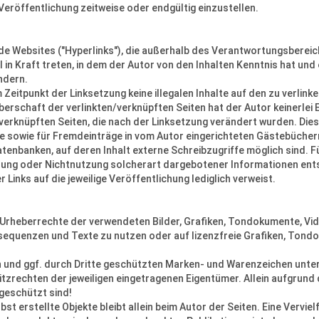
Veröffentlichung zeitweise oder endgültig einzustellen.
mde Websites ("Hyperlinks"), die außerhalb des Verantwortungsbereic
l in Kraft treten, in dem der Autor von den Inhalten Kenntnis hat un
ndern.
 Zeitpunkt der Linksetzung keine illegalen Inhalte auf den zu verlin
berschaft der verlinkten/verknüpften Seiten hat der Autor keinerlei Ei
 /verknüpften Seiten, die nach der Linksetzung verändert wurden. Diese
 sowie für Fremdeinträge in vom Autor eingerichteten Gästebüchern
tenbanken, auf deren Inhalt externe Schreibzugriffe möglich sind. Fü
ung oder Nichtnutzung solcherart dargebotener Informationen entsteh
 Links auf die jeweilige Veröffentlichung lediglich verweist.
die Urheberrechte der verwendeten Bilder, Grafiken, Tondokumente, 
eosequenzen und Texte zu nutzen oder auf lizenzfreie Grafiken, To
n und ggf. durch Dritte geschützten Marken- und Warenzeichen unt
tzrechten der jeweiligen eingetragenen Eigentümer. Allein aufgrund 
geschützt sind!
bst erstellte Objekte bleibt allein beim Autor der Seiten. Eine Vervi