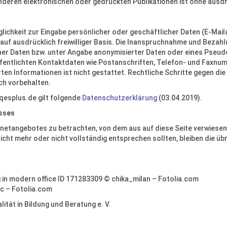
eren elektronischen oder gedruckten Publikationen ist ohne ausdr
lichkeit zur Eingabe persönlicher oder geschäftlicher Daten (E-Mail
auf ausdrücklich freiwilliger Basis. Die Inanspruchnahme und Bezahl
er Daten bzw. unter Angabe anonymisierter Daten oder eines Pseud
entlichten Kontaktdaten wie Postanschriften, Telefon- und Faxnum
en Informationen ist nicht gestattet. Rechtliche Schritte gegen d
ch vorbehalten.
.qesplus.de gilt folgende
Datenschutzerklärung
(03.04.2019).
sses
ernetangebotes zu betrachten, von dem aus auf diese Seite verwiese
cht mehr oder nicht vollständig entsprechen sollten, bleiben die übr
 in modern office ID 171283309 © chika_milan – Fotolia.com
ic – Fotolia.com
ität in Bildung und Beratung e. V.