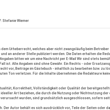
V: Stefanie Wiemer
n dem Urheberrecht, welches aber nicht zwangsläufig beim Betreiber
und an anderer Stelle publiziert werden. Die Daten erhalten die Re
 Angaben bitten wir um eine Nachricht per E-Mail Wir sind stets bemüh
all ist. Alle Angaben sind ohne Gewähr. Ein Rechts - oder Ersatzans
echt vor, Beiträge im Gästebuch - inhaltlich zu bearbeiten bzw. zu 
en Ton verletzen. Für die Inhalte übernehmen die Redakteure keinerl
tualität, Korrektheit, Vollständigkeit oder Qualität der bereitgest
r ideeller Art beziehen, die durch die Nutzung oder Nichtnutzung d
 verursacht wurden, sind grundsätzlich ausgeschlossen, sofern seit
ich. Der Autor behält es sich ausdrücklich vor, Teile der Seiten od