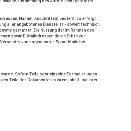
ückliche Zustimmung des Autors nicht gestattet.
adressen, Namen, Anschriften) besteht, so erfolgt
ung aller angebotenen Dienste ist - soweit technisch
onyms gestattet. Die Nutzung der im Rahmen des
mern sowie E-Mailadressen durch Dritte zur
ie Versender von sogenannten Spam-Mails bei
n wurde. Sofern Teile oder einzelne Formulierungen
igen Teile des Dokumentes in ihrem Inhalt und ihrer