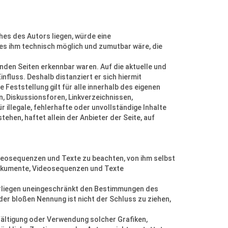
hes des Autors liegen, würde eine
d es ihm technisch möglich und zumutbar wäre, die
kenden Seiten erkennbar waren. Auf die aktuelle und
nfluss. Deshalb distanziert er sich hiermit
 Feststellung gilt für alle innerhalb des eigenen
, Diskussionsforen, Linkverzeichnissen,
r illegale, fehlerhafte oder unvollständige Inhalte
en, haftet allein der Anbieter der Seite, auf
Videosequenzen und Texte zu beachten, von ihm selbst
ndokumente, Videosequenzen und Texte
erliegen uneingeschränkt den Bestimmungen des
der bloßen Nennung ist nicht der Schluss zu ziehen,
elfältigung oder Verwendung solcher Grafiken,