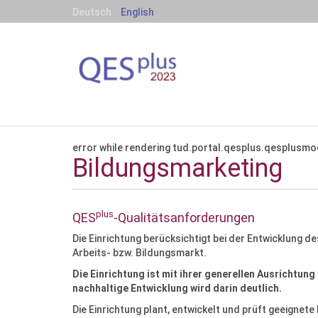
Deutsch
English
S
e
k
t
i
error while rendering tud.portal.qesplus.qesplusmo
Bildungsmarketing
o
n
e
n
plus
QES
-Qualitätsanforderungen
Die Einrichtung berücksichtigt bei der Entwicklung 
Arbeits- bzw. Bildungsmarkt.
Die Einrichtung ist mit ihrer generellen Ausrichtung 
nachhaltige Entwicklung wird darin deutlich.
Die Einrichtung plant, entwickelt und prüft geeigne