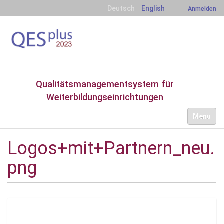
Deutsch
English
Anmelden
Qualitätsmanagementsystem für
Weiterbildungseinrichtungen
S
Toggle nav
e
k
t
Logos+mit+Partnern_neu.
i
o
png
n
e
n