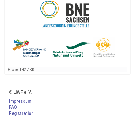
Z
Größe: 142.7 KB
e
i
g
e
© LIWF e. V.
B
i
Impressum
l
FAQ
d
Registration
i
n
v
o