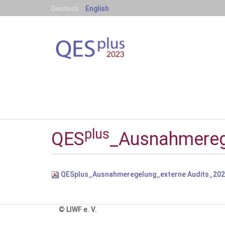
Deutsch
English
S
e
k
t
i
o
n
plus
QES
_Ausnahmereg
e
n
QESplus_Ausnahmeregelung_externe Audits_202
© LIWF e. V.