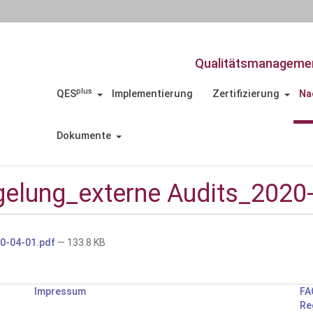
Qualitätsmanagemen
plus
QES
Implementierung
Zertifizierung
Na
Dokumente
elung_externe Audits_2020-
0-04-01.pdf
— 133.8 KB
Impressum
FA
Re